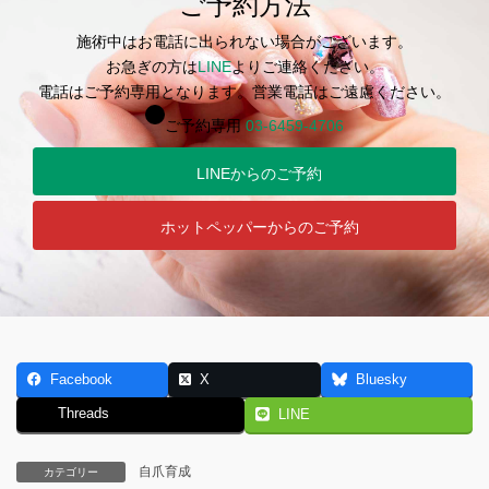
ご予約方法
施術中はお電話に出られない場合がございます。
お急ぎの方は
LINE
よりご連絡ください。
電話はご予約専用となります。営業電話はご遠慮ください。
ご予約専用
03-6459-4706
LINEからのご予約
ホットペッパーからのご予約
Facebook
X
Bluesky
Threads
LINE
自爪育成
カテゴリー